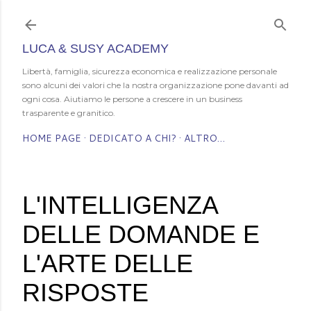
Pass
LUCA & SUSY ACADEMY
Libertà, famiglia, sicurezza economica e realizzazione personale
sono alcuni dei valori che la nostra organizzazione pone davanti ad
ogni cosa. Aiutiamo le persone a crescere in un business
trasparente e granitico.
HOME PAGE
DEDICATO A CHI?
ALTRO…
L'INTELLIGENZA
DELLE DOMANDE E
L'ARTE DELLE
RISPOSTE