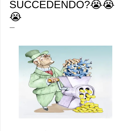
SUCCEDENDO?😭😭
😭