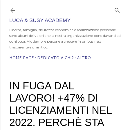
Passa ai contenuti principali
LUCA & SUSY ACADEMY
Libertà, famiglia, sicurezza economica e realizzazione personale
sono alcuni dei valori che la nostra organizzazione pone davanti ad
ogni cosa. Aiutiamo le persone a crescere in un business
trasparente e granitico.
HOME PAGE
DEDICATO A CHI?
ALTRO…
IN FUGA DAL
LAVORO! +47% DI
LICENZIAMENTI NEL
2022. PERCHÈ STA