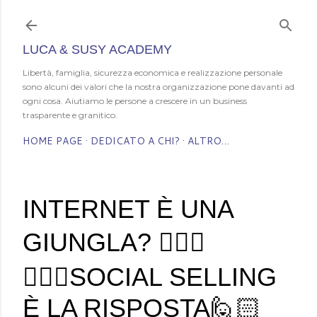
Passa ai contenuti principali
LUCA & SUSY ACADEMY
Libertà, famiglia, sicurezza economica e realizzazione personale
sono alcuni dei valori che la nostra organizzazione pone davanti ad
ogni cosa. Aiutiamo le persone a crescere in un business
trasparente e granitico.
HOME PAGE
DEDICATO A CHI?
ALTRO…
INTERNET È UNA
GIUNGLA? 🤦🏻‍♀️
🤦🏻‍♂️SOCIAL SELLING
È LA RISPOSTA🙋🏻