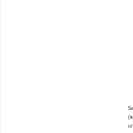
Se
(
s
u