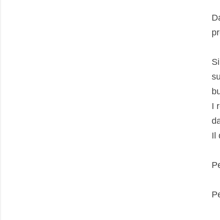
Da
pr
Si
su
bu
I 
da
Il
Pe
Pe