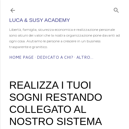
Passa ai contenuti principali
LUCA & SUSY ACADEMY
Libertà, famiglia, sicurezza economica e realizzazione personale
sono alcuni dei valori che la nostra organizzazione pone davanti ad
ogni cosa. Aiutiamo le persone a crescere in un business
trasparente e granitico.
HOME PAGE
DEDICATO A CHI?
ALTRO…
REALIZZA I TUOI
SOGNI RESTANDO
COLLEGATO AL
NOSTRO SISTEMA